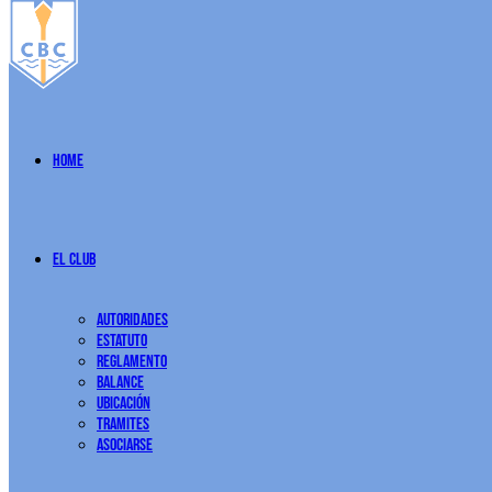
Home
El Club
Autoridades
Estatuto
Reglamento
Balance
Ubicación
Tramites
Asociarse