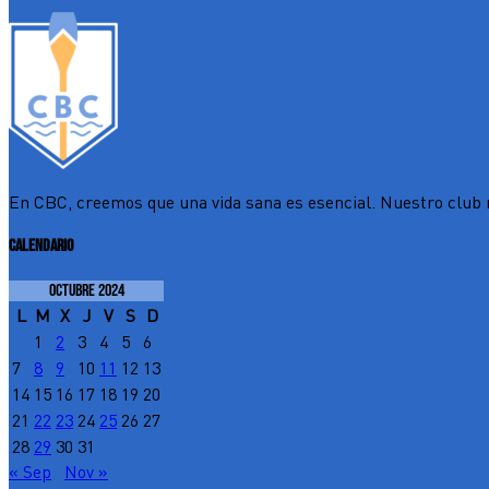
En CBC, creemos que una vida sana es esencial. Nuestro club n
CALENDARIO
octubre 2024
L
M
X
J
V
S
D
1
2
3
4
5
6
7
8
9
10
11
12
13
14
15
16
17
18
19
20
21
22
23
24
25
26
27
28
29
30
31
« Sep
Nov »