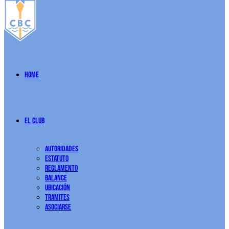
Home
El Club
Autoridades
Estatuto
Reglamento
Balance
Ubicación
Tramites
Asociarse