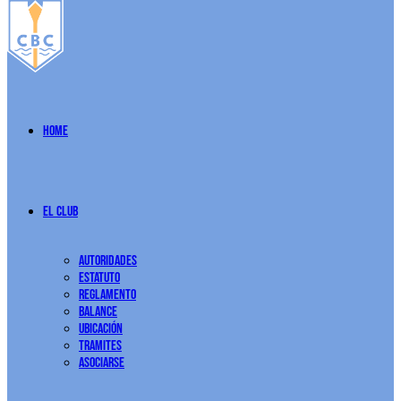
Home
El Club
Autoridades
Estatuto
Reglamento
Balance
Ubicación
Tramites
Asociarse