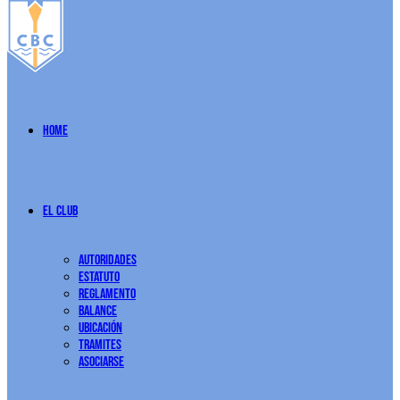
Home
El Club
Autoridades
Estatuto
Reglamento
Balance
Ubicación
Tramites
Asociarse