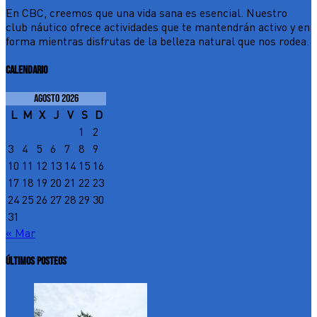
En CBC, creemos que una vida sana es esencial. Nuestro
club náutico ofrece actividades que te mantendrán activo y en
forma mientras disfrutas de la belleza natural que nos rodea.
CALENDARIO
agosto 2026
L
M
X
J
V
S
D
1
2
3
4
5
6
7
8
9
10
11
12
13
14
15
16
17
18
19
20
21
22
23
24
25
26
27
28
29
30
31
« Mar
ÚLTIMOS POSTEOS