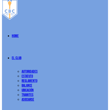
Home
El Club
Autoridades
Estatuto
Reglamento
Balance
Ubicación
Tramites
Asociarse