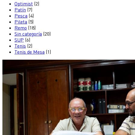
Optimist
(2)
Patín
(7)
Pesca
(4)
Pileta
(5)
Remo
(18)
Sin categoría
(20)
SUP
(6)
Tenis
(2)
Tenis de Mesa
(1)