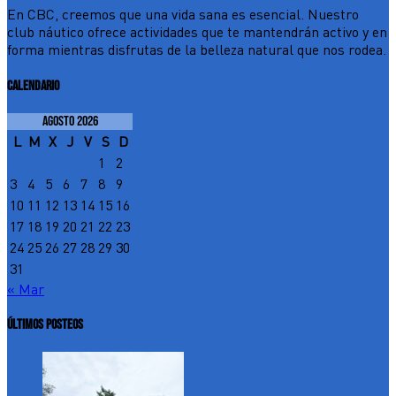
En CBC, creemos que una vida sana es esencial. Nuestro
club náutico ofrece actividades que te mantendrán activo y en
forma mientras disfrutas de la belleza natural que nos rodea.
CALENDARIO
agosto 2026
L
M
X
J
V
S
D
1
2
3
4
5
6
7
8
9
10
11
12
13
14
15
16
17
18
19
20
21
22
23
24
25
26
27
28
29
30
31
« Mar
ÚLTIMOS POSTEOS