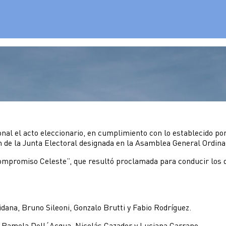
onal el acto eleccionario, en cumplimiento con lo establecido po
ón de la Junta Electoral designada en la Asamblea General Ordina
y Compromiso Celeste”, que resultó proclamada para conducir los d
dana, Bruno Sileoni, Gonzalo Brutti y Fabio Rodríguez.
i, Pamela Dell´Acqua, Nicolás Cazador y Luciana Carrano.