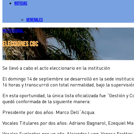
Noticias
Generales
Institucional
Elecciones CBC
15/09/2025
Se llevó a cabo el acto eleccionario en la institución
El domingo 14 de septiembre se desarrolló en la sede instituci
16 horas y transcurrió con total normalidad, bajo la supervisi
En esta oportunidad, la única lista oficializada fue “Gestión 
quedó conformada de la siguiente manera:
Presidente por dos años: Marco Dell´Acqua.
Vocales Titulares por dos años: Adriano Bagnarol, Ezequiel Mai
Vocales Suplentes por un año: Alejandra Lung, Vanesa Frattin