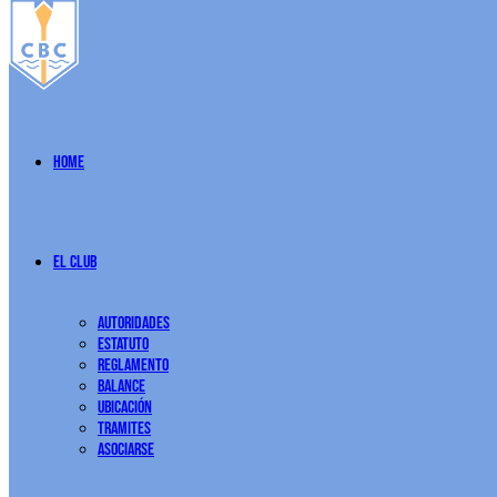
Home
El Club
Autoridades
Estatuto
Reglamento
Balance
Ubicación
Tramites
Asociarse