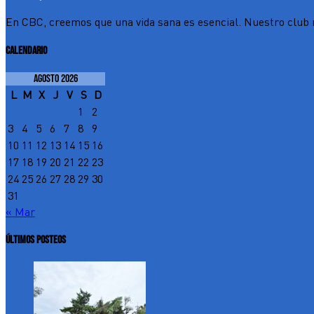
En CBC, creemos que una vida sana es esencial. Nuestro club n
CALENDARIO
agosto 2026
L
M
X
J
V
S
D
1
2
3
4
5
6
7
8
9
10
11
12
13
14
15
16
17
18
19
20
21
22
23
24
25
26
27
28
29
30
31
« Mar
ÚLTIMOS POSTEOS