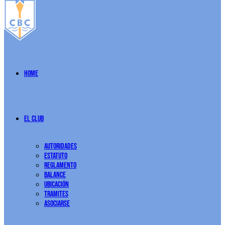
Home
El Club
Autoridades
Estatuto
Reglamento
Balance
Ubicación
Tramites
Asociarse