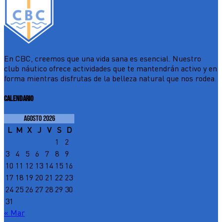
En CBC, creemos que una vida sana es esencial. Nuestro
club náutico ofrece actividades que te mantendrán activo y en
forma mientras disfrutas de la belleza natural que nos rodea.
CALENDARIO
agosto 2026
L
M
X
J
V
S
D
1
2
3
4
5
6
7
8
9
10
11
12
13
14
15
16
17
18
19
20
21
22
23
24
25
26
27
28
29
30
31
« Mar