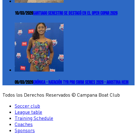
10/03/2026
Santiago Senestro se destacó en el Open COPAR 2026
09/03/2026
Crónica - Natación TYR Pro Swim Series 2026 - Agostina Hein
Todos los Derechos Reservados © Campana Boat Club
Soccer club
League table
Training Schedule
Coaches
Sponsors