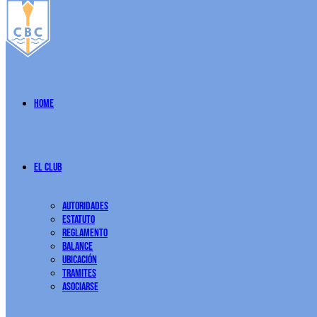
Home
El Club
Autoridades
Estatuto
Reglamento
Balance
Ubicación
Tramites
Asociarse