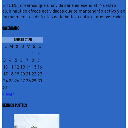
En CBC, creemos que una vida sana es esencial. Nuestro
club náutico ofrece actividades que te mantendrán activo y en
forma mientras disfrutas de la belleza natural que nos rodea.
CALENDARIO
agosto 2026
L
M
X
J
V
S
D
1
2
3
4
5
6
7
8
9
10
11
12
13
14
15
16
17
18
19
20
21
22
23
24
25
26
27
28
29
30
31
« Mar
ÚLTIMOS POSTEOS