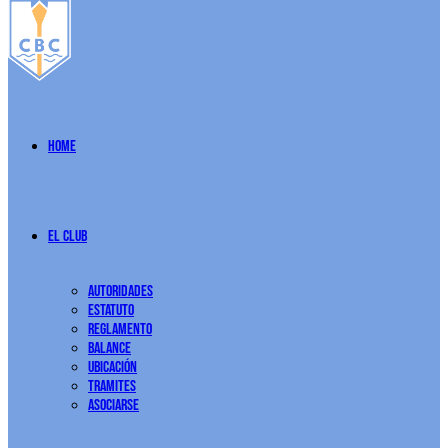
Home
El Club
Autoridades
Estatuto
Reglamento
Balance
Ubicación
Tramites
Asociarse