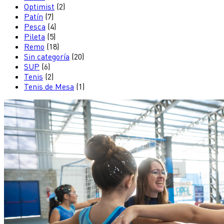
Optimist
(2)
Patín
(7)
Pesca
(4)
Pileta
(5)
Remo
(18)
Sin categoría
(20)
SUP
(6)
Tenis
(2)
Tenis de Mesa
(1)