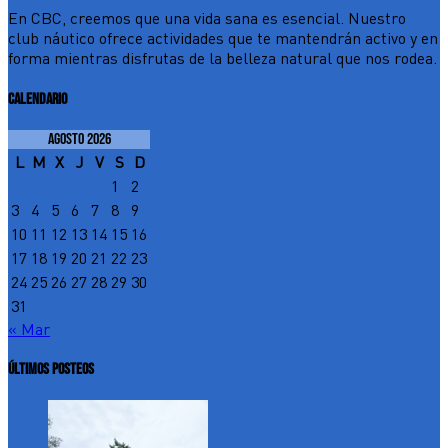
En CBC, creemos que una vida sana es esencial. Nuestro
club náutico ofrece actividades que te mantendrán activo y en
forma mientras disfrutas de la belleza natural que nos rodea.
CALENDARIO
agosto 2026
L
M
X
J
V
S
D
1
2
3
4
5
6
7
8
9
10
11
12
13
14
15
16
17
18
19
20
21
22
23
24
25
26
27
28
29
30
31
« Mar
ÚLTIMOS POSTEOS