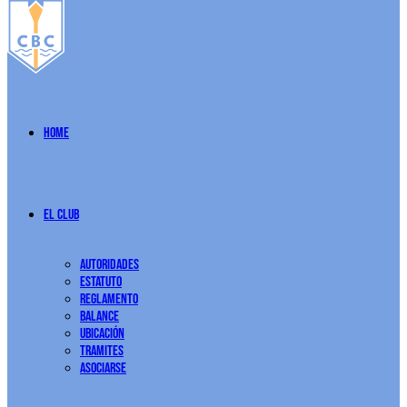
Home
El Club
Autoridades
Estatuto
Reglamento
Balance
Ubicación
Tramites
Asociarse