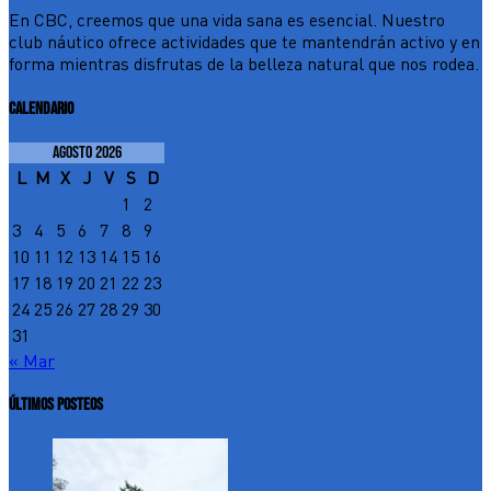
En CBC, creemos que una vida sana es esencial. Nuestro
club náutico ofrece actividades que te mantendrán activo y en
forma mientras disfrutas de la belleza natural que nos rodea.
CALENDARIO
agosto 2026
L
M
X
J
V
S
D
1
2
3
4
5
6
7
8
9
10
11
12
13
14
15
16
17
18
19
20
21
22
23
24
25
26
27
28
29
30
31
« Mar
ÚLTIMOS POSTEOS