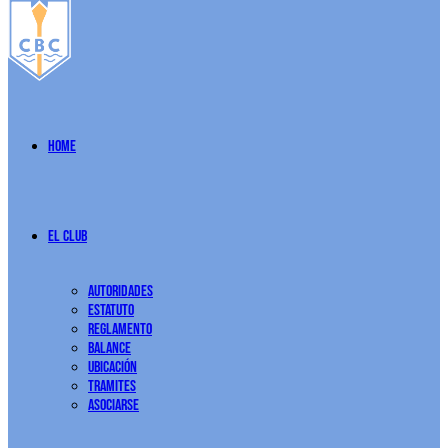
Home
El Club
Autoridades
Estatuto
Reglamento
Balance
Ubicación
Tramites
Asociarse