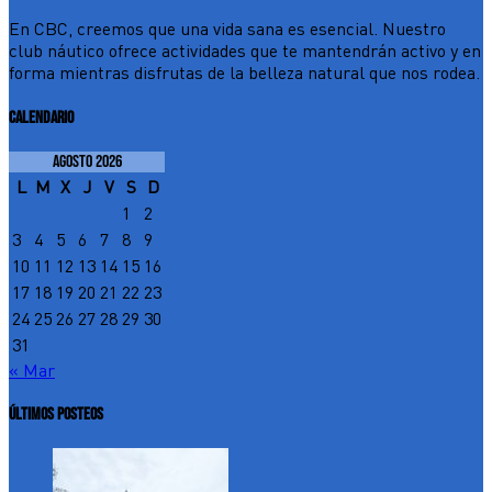
En CBC, creemos que una vida sana es esencial. Nuestro
club náutico ofrece actividades que te mantendrán activo y en
forma mientras disfrutas de la belleza natural que nos rodea.
CALENDARIO
agosto 2026
L
M
X
J
V
S
D
1
2
3
4
5
6
7
8
9
10
11
12
13
14
15
16
17
18
19
20
21
22
23
24
25
26
27
28
29
30
31
« Mar
ÚLTIMOS POSTEOS