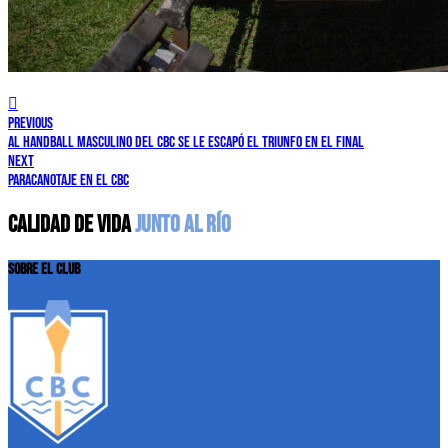
previous
AL HANDBALL MASCULINO DEL CBC SE LE ESCAPÓ EL TRIUNFO EN EL FINAL
next
PARACANOTAJE EN EL CBC
CALIDAD DE VIDA
JUNTO AL RÍO
SOBRE EL CLUB