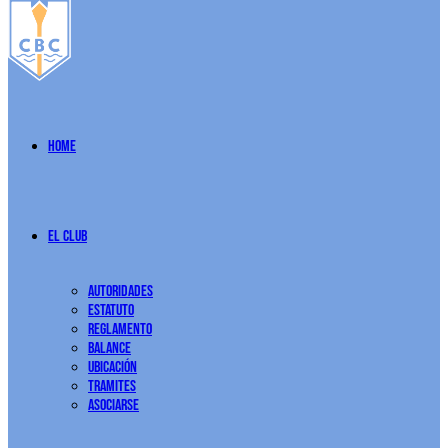
Home
El Club
Autoridades
Estatuto
Reglamento
Balance
Ubicación
Tramites
Asociarse