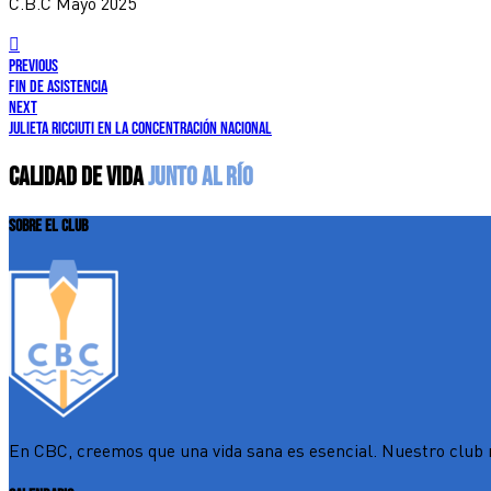
C.B.C Mayo 2025
previous
FIN DE ASISTENCIA
next
Julieta Ricciuti en la concentración nacional
CALIDAD DE VIDA
JUNTO AL RÍO
SOBRE EL CLUB
En CBC, creemos que una vida sana es esencial. Nuestro club n