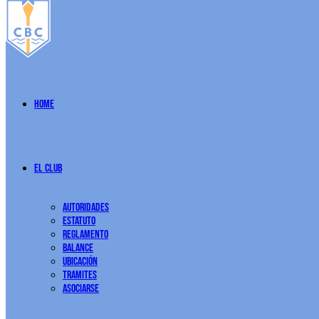
Home
El Club
Autoridades
Estatuto
Reglamento
Balance
Ubicación
Tramites
Asociarse