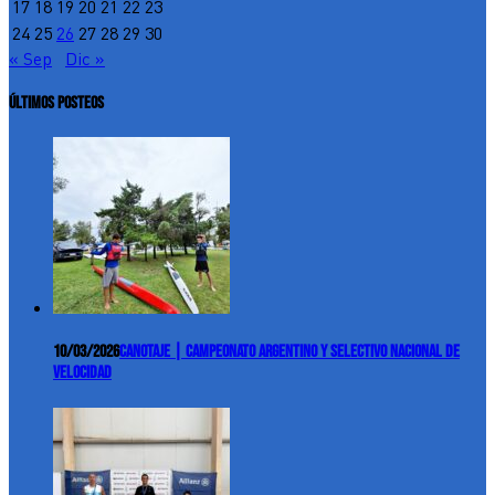
17
18
19
20
21
22
23
24
25
26
27
28
29
30
« Sep
Dic »
ÚLTIMOS POSTEOS
10/03/2026
Canotaje | Campeonato Argentino y Selectivo Nacional de
Velocidad