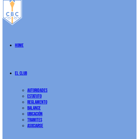
Home
El Club
Autoridades
Estatuto
Reglamento
Balance
Ubicación
Tramites
Asociarse