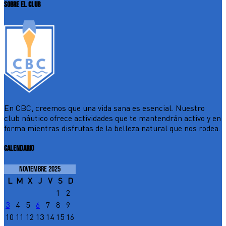
SOBRE EL CLUB
En CBC, creemos que una vida sana es esencial. Nuestro
club náutico ofrece actividades que te mantendrán activo y en
forma mientras disfrutas de la belleza natural que nos rodea.
CALENDARIO
noviembre 2025
L
M
X
J
V
S
D
1
2
3
4
5
6
7
8
9
10
11
12
13
14
15
16